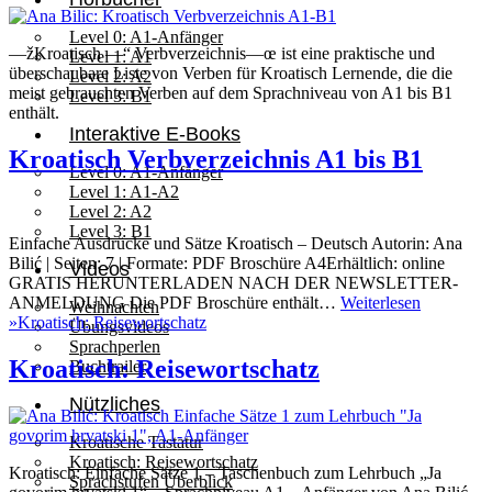
Level 0: A1-Anfänger
—žKroatisch —“ Verbverzeichnis—œ ist eine praktische und
Level 1: A1
überschaubare Liste von Verben für Kroatisch Lernende, die die
Level 2: A2
meist gebrauchten Verben auf dem Sprachniveau von A1 bis B1
Level 3: B1
enthält.
Interaktive E-Books
Kroatisch Verbverzeichnis A1 bis B1
Level 0: A1-Anfänger
Level 1: A1-A2
Level 2: A2
Level 3: B1
Einfache Ausdrücke und Sätze Kroatisch – Deutsch Autorin: Ana
Bilić | Seiten: 7 | Formate: PDF Broschüre A4Erhältlich: online
Videos
GRATIS HERUNTERLADEN NACH DER NEWSLETTER-
ANMELDUNG Die PDF Broschüre enthält…
Weiterlesen
Weihnachten
»
Kroatisch: Reisewortschatz
Übungsvideos
Sprachperlen
Kroatisch: Reisewortschatz
Buchtrailer
Nützliches
Kroatische Tastatur
Kroatisch: Reisewortschatz
Kroatisch: Einfache Sätze 1 – Taschenbuch zum Lehrbuch „Ja
Sprachstufen Überblick