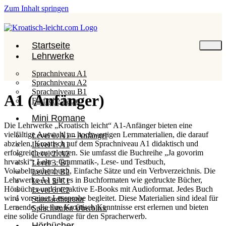
Zum Inhalt springen
Startseite
Lehrwerke
Sprachniveau A1
Sprachniveau A2
Sprachniveau B1
A1 (Anfänger)
Einfache Sätze
Mini Romane
Die Lehrwerke „Kroatisch leicht“ A1-Anfänger bieten eine
vielfältige Auswahl an hochwertigen Lernmaterialien, die darauf
Level 0: A1 – Anfänger
abzielen, Kroatisch auf dem Sprachniveau A1 didaktisch und
Level 1: A1
erfolgreich zu erlernen. Sie umfasst die Buchreihe „Ja govorim
Level 2: A2
hrvatski“: Lehr-, Grammatik-, Lese- und Testbuch,
Level 3: B1
Vokabeltaschenbuch, Einfache Sätze und ein Verbverzeichnis. Die
Level 4: B2
Lehrwerke A1 gibt es in Buchformaten wie gedruckte Bücher,
Level 5: C1
Hörbücher und interaktive E-Books mit Audioformat. Jedes Buch
Level 6: C2
wird von einer Leseprobe begleitet. Diese Materialien sind ideal für
Standardliteratur
Lernende, die ihre Kroatisch Kenntnisse erst erlernen und bieten
Sprachstufen Überblick
eine solide Grundlage für den Spracherwerb.
Hörbücher