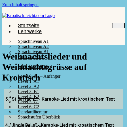
Zum Inhalt springen
Startseite
Lehrwerke
Sprachniveau A1
Sprachniveau A2
Sprachniveau B1
Weihnachtslieder und
Einfache Sätze
Weihnachtsgrüsse auf
Mini Romane
Kroatisch
Level 0: A1 – Anfänger
Level 1: A1
Level 2: A2
Level 3: B1
Level 4: B2
5. "Stille Nacht" - Karaoke-Lied mit kroatischem Text
Level 5: C1
Level 6: C2
Standardliteratur
Sprachstufen Überblick
4. "Jingle Bells" - Karaoke-Lied mit kroatischem Text
Hörbücher