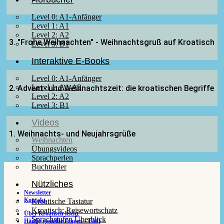
Level 0: A1-Anfänger
Level 1: A1
Level 2: A2
3. "Frohe Weihnachten" - Weihnachtsgruß auf Kroatisch
Level 3: B1
Interaktive E-Books
Level 0: A1-Anfänger
Level 1: A1-A2
2. Advent- und Weihnachtszeit: die kroatischen Begriffe
Level 2: A2
Level 3: B1
Videos
1. Weihnachts- und Neujahrsgrüße
Weihnachten
Übungsvideos
Sprachperlen
Buchtrailer
Nützliches
Newsletter
Kontakt
Kroatische Tastatur
Kroatisch: Reisewortschatz
Über Kroatisch leicht
Sprachstufen Überblick
Häufig gestellte Fragen – FAQ