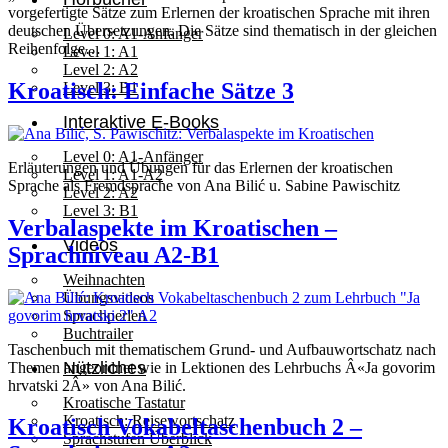
vorgefertigte Sätze zum Erlernen der kroatischen Sprache mit ihren
deutschen Übersetzungen. Die Sätze sind thematisch in der gleichen
Level 0: A1-Anfänger
Reihenfolge…
Level 1: A1
Level 2: A2
Kroatisch: Einfache Sätze 3
Level 3: B1
Interaktive E-Books
Level 0: A1-Anfänger
Erläuterungen und Übungen für das Erlernen der kroatischen
Level 1: A1-A2
Sprache als Fremdsprache von Ana Bilić u. Sabine Pawischitz
Level 2: A2
Level 3: B1
Verbalaspekte im Kroatischen –
Videos
Sprachniveau A2-B1
Weihnachten
Übungsvideos
Sprachperlen
Buchtrailer
Taschenbuch mit thematischem Grund- und Aufbauwortschatz nach
Nützliches
Themen angeordnet wie in Lektionen des Lehrbuchs Â«Ja govorim
hrvatski 2Â» von Ana Bilić.
Kroatische Tastatur
Kroatisch: Reisewortschatz
Kroatisch Vokabeltaschenbuch 2 –
Sprachstufen Überblick