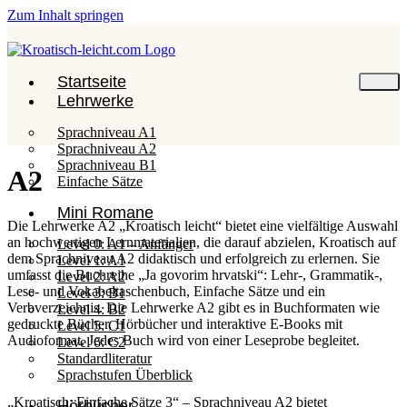
Zum Inhalt springen
Startseite
Lehrwerke
Sprachniveau A1
Sprachniveau A2
Sprachniveau B1
A2
Einfache Sätze
Mini Romane
Die Lehrwerke A2 „Kroatisch leicht“ bietet eine vielfältige Auswahl
an hochwertigen Lernmaterialien, die darauf abzielen, Kroatisch auf
Level 0: A1 – Anfänger
dem Sprachniveau A2 didaktisch und erfolgreich zu erlernen. Sie
Level 1: A1
umfasst die Buchreihe „Ja govorim hrvatski“: Lehr-, Grammatik-,
Level 2: A2
Lese- und Vokabeltaschenbuch, Einfache Sätze und ein
Level 3: B1
Verbverzeichnis. Die Lehrwerke A2 gibt es in Buchformaten wie
Level 4: B2
gedruckte Bücher, Hörbücher und interaktive E-Books mit
Level 5: C1
Audioformat. Jedes Buch wird von einer Leseprobe begleitet.
Level 6: C2
Standardliteratur
Sprachstufen Überblick
„Kroatisch: Einfache Sätze 3“ – Sprachniveau A2 bietet
Hörbücher